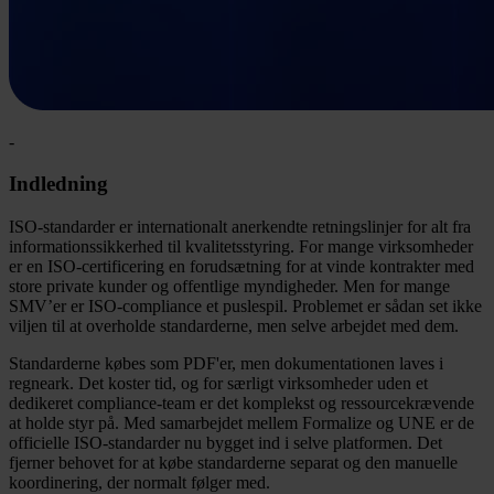
-
Indledning
ISO-standarder er internationalt anerkendte retningslinjer for alt fra
informationssikkerhed til kvalitetsstyring. For mange virksomheder
er en ISO-certificering en forudsætning for at vinde kontrakter med
store private kunder og offentlige myndigheder. Men for mange
SMV’er er ISO-compliance et puslespil. Problemet er sådan set ikke
viljen til at overholde standarderne, men selve arbejdet med dem.
Standarderne købes som PDF'er, men dokumentationen laves i
regneark. Det koster tid, og for særligt virksomheder uden et
dedikeret compliance-team er det komplekst og ressourcekrævende
at holde styr på. Med samarbejdet mellem Formalize og UNE er de
officielle ISO-standarder nu bygget ind i selve platformen. Det
fjerner behovet for at købe standarderne separat og den manuelle
koordinering, der normalt følger med.