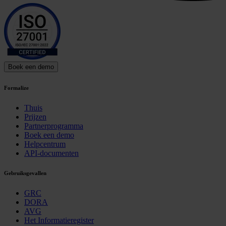
Boek een demo
Formalize
Thuis
Prijzen
Partnerprogramma
Boek een demo
Helpcentrum
API-documenten
Gebruiksgevallen
GRC
DORA
AVG
Het Informatieregister