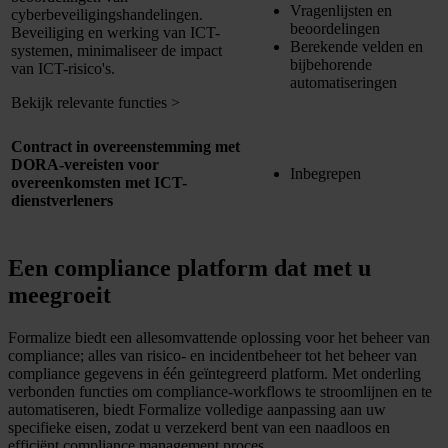
Vragenlijsten en
cyberbeveiligingshandelingen.
beoordelingen
Beveiliging en werking van ICT-
Berekende velden en
systemen, minimaliseer de impact
bijbehorende
van ICT-risico's.
automatiseringen
Bekijk relevante functies
>
Contract in overeenstemming met
DORA-vereisten voor
Inbegrepen
overeenkomsten met ICT-
dienstverleners
Een compliance platform dat met u
meegroeit
Formalize biedt een allesomvattende oplossing voor het beheer van
compliance; alles van risico- en incidentbeheer tot het beheer van
compliance gegevens in één geïntegreerd platform. Met onderling
verbonden functies om compliance-workflows te stroomlijnen en te
automatiseren, biedt Formalize volledige aanpassing aan uw
specifieke eisen, zodat u verzekerd bent van een naadloos en
efficiënt compliance management proces.