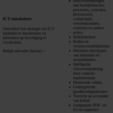
Risicoverbindingen
met bedrijfsfuncties,
processen, systemen,
leveranciers,
contractuele
ICT-risicobeheer
overeenkomsten,
controles en andere
Ontwikkel een strategie om ICT-
activa
middelen te beschermen en
Beleidsbeheer
inbreuken op beveiliging te
Rollen en
voorkomen.
verantwoordelijkheden
Meerdere risicotypen
Bekijk relevante functies
>
van tolerantie en
scoredefinities
Intelligente
risicovermindering
door controle-
implementatie
Berekende velden
Geïntegreerde
goedkeuringsstromen
Toezicht op acceptatie
van beleid
Aangepaste PDF- en
Excel-rapporten