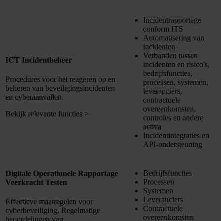
Incidentrapportage
conform ITS
Automatisering van
incidenten
Verbanden tussen
ICT Incidentbeheer
incidenten en risico's,
bedrijfsfuncties,
Procedures voor het reageren op en
processen, systemen,
beheren van beveiligingsincidenten
leveranciers,
en cyberaanvallen.
contractuele
overeenkomsten,
Bekijk relevante functies
>
controles en andere
activa
Incidentintegraties en
API-ondersteuning
Bedrijfsfuncties
Digitale Operationele Rapportage
Processen
Veerkracht Testen
Systemen
Leveranciers
Effectieve maatregelen voor
Contractuele
cyberbeveiliging. Regelmatige
overeenkomsten
beoordelingen van