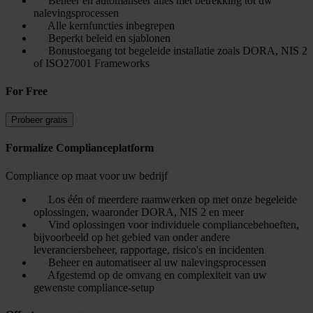
Beheer en automatiseer alles met betrekking tot uw
nalevingsprocessen
Alle kernfuncties inbegrepen
Beperkt beleid en sjablonen
Bonustoegang tot begeleide installatie zoals DORA, NIS 2
of ISO27001 Frameworks
For Free
Probeer gratis
Formalize Complianceplatform
Compliance op maat voor uw bedrijf
Los één of meerdere raamwerken op met onze begeleide
oplossingen, waaronder DORA, NIS 2 en meer
Vind oplossingen voor individuele compliancebehoeften,
bijvoorbeeld op het gebied van onder andere
leveranciersbeheer, rapportage, risico's en incidenten
Beheer en automatiseer al uw nalevingsprocessen
Afgestemd op de omvang en complexiteit van uw
gewenste compliance-setup