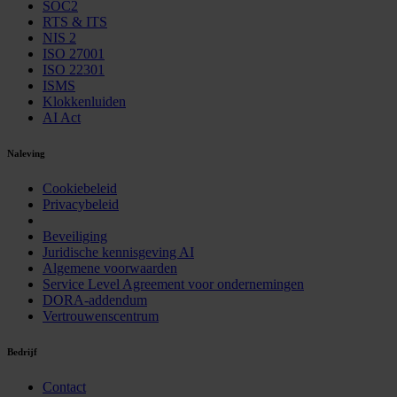
SOC2
RTS & ITS
NIS 2
ISO 27001
ISO 22301
ISMS
Klokkenluiden
AI Act
Naleving
Cookiebeleid
Privacybeleid
Beveiliging
Juridische kennisgeving AI
Algemene voorwaarden
Service Level Agreement voor ondernemingen
DORA-addendum
Vertrouwenscentrum
Bedrijf
Contact