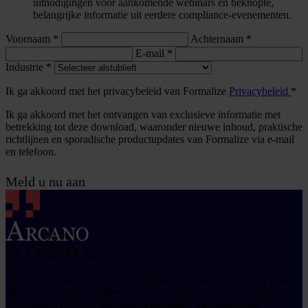
uitnodigingen voor aankomende webinars en beknopte,
belangrijke informatie uit eerdere compliance-evenementen.
Voornaam *
Achternaam
*
E-mail
*
Industrie
*
Ik ga akkoord met het privacybeleid van Formalize
Privacybeleid
*
Ik ga akkoord met het ontvangen van exclusieve informatie met
betrekking tot deze download, waaronder nieuwe inhoud, praktische
richtlijnen en sporadische productupdates van Formalize via e-mail
en telefoon.
Meld u nu aan
'‘Bij Arcano hebben we ons gerealiseerd dat Formalize meer is dan
alleen een licentieverkoper – het is een echte partner geworden. De
informatie die ze ons dagelijks verstrekken, met name over