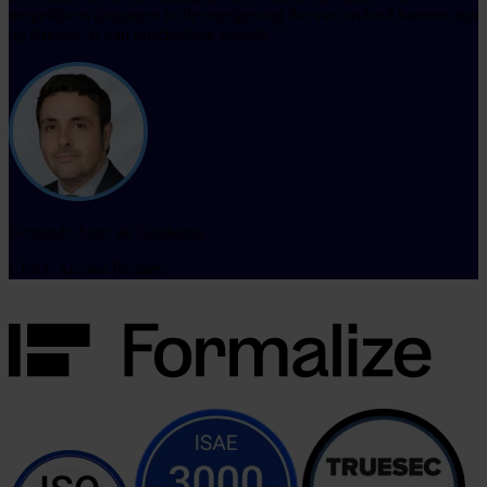
mogelijke wijzigingen in de regelgeving die van invloed kunnen zijn
op Arcano, is van onschatbare waarde.’’
Fernando Sanz de Galdeano
CISO, Arcano Partners