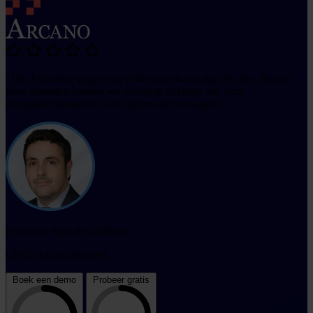
"Met Formalize gingen we praktisch binnen dag één live. Binnen
twee maanden hadden we volledige dekking van onze
compliancebehoeften, zelfs tijdens de feestdagen."
Fernando Sanz de Galdeano
CISO, Arcano Partners
Boek een demo
Probeer gratis