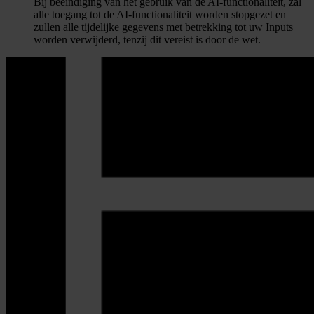
Bij beëindiging van het gebruik van de AI-functionaliteit, zal
alle toegang tot de AI-functionaliteit worden stopgezet en
zullen alle tijdelijke gegevens met betrekking tot uw Inputs
worden verwijderd, tenzij dit vereist is door de wet.