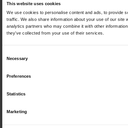
This website uses cookies
We use cookies to personalise content and ads, to provide s
traffic. We also share information about your use of our site 
analytics partners who may combine it with other information 
they’ve collected from your use of their services.
Boek een demo
Consent
Necessary
Selection
Formalize
Thuis
Preferences
Prijzen
Partnerprogramma
Boek een demo
Helpcentrum
Statistics
API-documenten
Gebruiksgevallen
Marketing
GRC
DORA