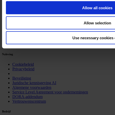
AVG
Het Informatieregister
Allow all cookies
SOC2
RTS & ITS
NIS 2
Allow selection
ISO 27001
ISO 22301
ISMS
Use necessary cookies 
Klokkenluiden
AI Act
Naleving
Cookiebeleid
Privacybeleid
Beveiliging
Juridische kennisgeving AI
Algemene voorwaarden
Service Level Agreement voor ondernemingen
DORA-addendum
Vertrouwenscentrum
Bedrijf