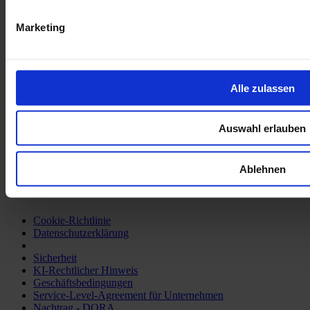
GRC
Marketing
DORA
DSGVO
Informationsregister
SOC2
RTS & ITS
Alle zulassen
NIS-2
ISO 27001
BSI IT-Grundschutz
ISO 22301
Auswahl erlauben
ISMS
Whistleblowing
AI Act
Ablehnen
Compliance
Cookie-Richtlinie
Datenschutzerklärung
Sicherheit
KI-Rechtlicher Hinweis
Geschäftsbedingungen
Service-Level-Agreement für Unternehmen
Nachtrag - DORA