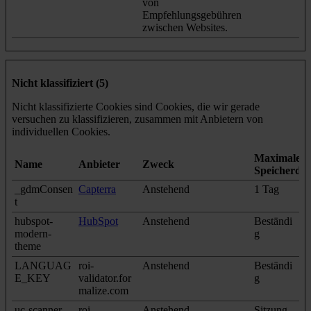
von
Empfehlungsgebühren
zwischen Websites.
Nicht klassifiziert (5)
Nicht klassifizierte Cookies sind Cookies, die wir gerade
versuchen zu klassifizieren, zusammen mit Anbietern von
individuellen Cookies.
Maximale
Name
Anbieter
Zweck
Speicherda
_gdmConsen
Capterra
Anstehend
1 Tag
t
hubspot-
HubSpot
Anstehend
Beständi
modern-
g
theme
LANGUAG
roi-
Anstehend
Beständi
E_KEY
validator.for
g
malize.com
uc-scanner
roi-
Anstehend
Sitzung