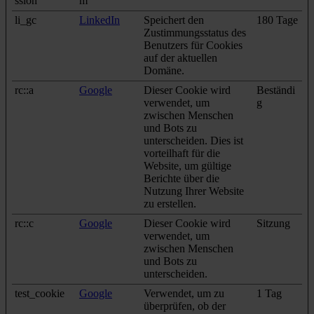
ssion
m
li_gc
LinkedIn
Speichert den
180 Tage
Zustimmungsstatus des
Benutzers für Cookies
auf der aktuellen
Domäne.
rc::a
Google
Dieser Cookie wird
Beständi
verwendet, um
g
zwischen Menschen
und Bots zu
unterscheiden. Dies ist
vorteilhaft für die
Website, um gültige
Berichte über die
Nutzung Ihrer Website
zu erstellen.
rc::c
Google
Dieser Cookie wird
Sitzung
verwendet, um
zwischen Menschen
und Bots zu
unterscheiden.
test_cookie
Google
Verwendet, um zu
1 Tag
überprüfen, ob der