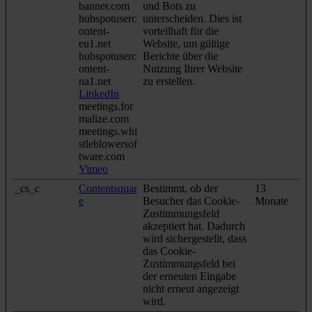
banner.com
und Bots zu
hubspotuserc
unterscheiden. Dies ist
ontent-
vorteilhaft für die
eu1.net
Website, um gültige
hubspotuserc
Berichte über die
ontent-
Nutzung Ihrer Website
na1.net
zu erstellen.
LinkedIn
meetings.for
malize.com
meetings.whi
stleblowersof
tware.com
Vimeo
_cs_c
Contentsquar
Bestimmt, ob der
13
e
Besucher das Cookie-
Monate
Zustimmungsfeld
akzeptiert hat. Dadurch
wird sichergestellt, dass
das Cookie-
Zustimmungsfeld bei
der erneuten Eingabe
nicht erneut angezeigt
wird.