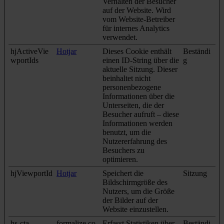
Verhalten der Besucher
auf der Website. Wird
vom Website-Betreiber
für internes Analytics
verwendet.
hjActiveVie
Hotjar
Dieses Cookie enthält
Beständi
wportIds
einen ID-String über die
g
aktuelle Sitzung. Dieser
beinhaltet nicht
personenbezogene
Informationen über die
Unterseiten, die der
Besucher aufruft – diese
Informationen werden
benutzt, um die
Nutzererfahrung des
Besuchers zu
optimieren.
hjViewportId
Hotjar
Speichert die
Sitzung
Bildschirmgröße des
Nutzers, um die Größe
der Bilder auf der
Website einzustellen.
hs-cta-
formalize.co
Erfasst Statistiken über
Beständi