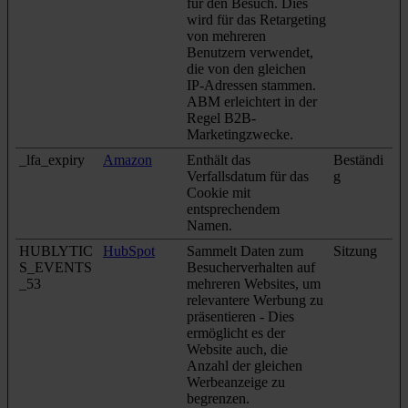
für den Besuch. Dies
wird für das Retargeting
von mehreren
Benutzern verwendet,
die von den gleichen
IP-Adressen stammen.
ABM erleichtert in der
Regel B2B-
Marketingzwecke.
_lfa_expiry
Amazon
Enthält das
Beständi
Verfallsdatum für das
g
Cookie mit
entsprechendem
Namen.
HUBLYTIC
HubSpot
Sammelt Daten zum
Sitzung
S_EVENTS
Besucherverhalten auf
_53
mehreren Websites, um
relevantere Werbung zu
präsentieren - Dies
ermöglicht es der
Website auch, die
Anzahl der gleichen
Werbeanzeige zu
begrenzen.