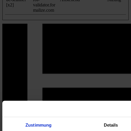
[x2]
validator.for
malize.com
Zustimmung
Details