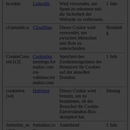
bcookie
LinkedIn
Wird verwendet, um
1 Jahr
Spam zu erkennen und
die Sicherheit der
Webseite zu verbessern.
cf.turnstile.u
Cloudflare
Dieser Cookie wird
Beständi
verwendet, um
g
zwischen Menschen
und Bots zu
unterscheiden.
CookieCons
Cookiebot
Speichert den
1 Jahr
ent [x3]
meetings.for
Zustimmungsstatus des
malize.com
Benutzers für Cookies
roi-
auf der aktuellen
validator.for
Domäne.
malize.com
cookietest
HubSpot
Dieses Cookie wird
Sitzung
[x4]
benutzt, um zu
bestimmen, ob der
Besucher die Cookie-
Einverständnis-Box
akzeptiert hat.
formalize_se
formalize.co
Anstehend
1 Jahr