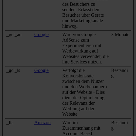
des Besuchers zu
senden. Erfasst den
Besucher über Geräte
und Marketingkanäle
hinweg.
_gcl_au
Google
Wird von Google
3 Monate
AdSense zum
Experimentieren mit
Werbewirkung auf
Websites verwendet, die
ihre Services nutzen.
_gcl_ls
Google
Verfolgt die
Beständi
Konversionsrate
g
zwischen dem Nutzer
und den Werbebannern
auf der Website - Dies
dient der Optimierung
der Relevanz der
Werbung auf der
Website.
_lfa
Amazon
Wird im
Beständi
Zusammenhang mit
g
Account-Based-