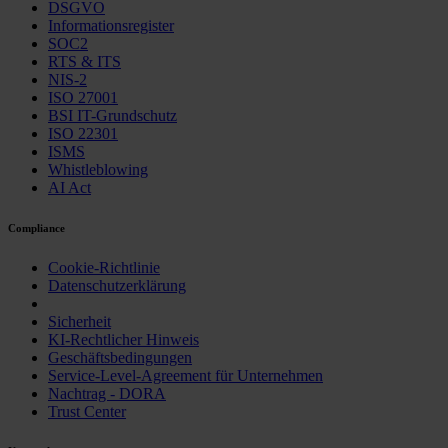
DSGVO
Informationsregister
SOC2
RTS & ITS
NIS-2
ISO 27001
BSI IT-Grundschutz
ISO 22301
ISMS
Whistleblowing
AI Act
Compliance
Cookie-Richtlinie
Datenschutzerklärung
Sicherheit
KI-Rechtlicher Hinweis
Geschäftsbedingungen
Service-Level-Agreement für Unternehmen
Nachtrag - DORA
Trust Center