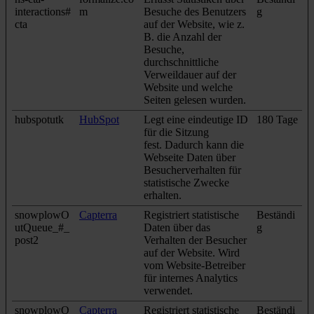
interactions#
m
Besuche des Benutzers
g
cta
auf der Website, wie z.
B. die Anzahl der
Besuche,
durchschnittliche
Verweildauer auf der
Website und welche
Seiten gelesen wurden.
hubspotutk
HubSpot
Legt eine eindeutige ID
180 Tage
für die Sitzung
fest. Dadurch kann die
Webseite Daten über
Besucherverhalten für
statistische Zwecke
erhalten.
snowplowO
Capterra
Registriert statistische
Beständi
utQueue_#_
Daten über das
g
post2
Verhalten der Besucher
auf der Website. Wird
vom Website-Betreiber
für internes Analytics
verwendet.
snowplowO
Capterra
Registriert statistische
Beständi