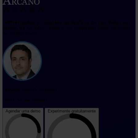
“With Formalize, we went live practically on day one. Within two
months, we had full coverage of our compliance needs, even over
the holiday season.”
Fernando Sanz de Galdeano
CISO, Arcano Partners
Agendar uma demo
Experimente gratuitamente