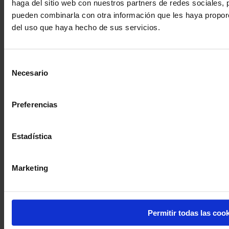
haga del sitio web con nuestros partners de redes sociales, 
pueden combinarla con otra información que les haya proporc
Formalize
del uso que haya hecho de sus servicios.
Inicio
Precios
Programa de partners
Selección
Solicita una demo
Necesario
de
Centro de ayuda
consentimiento
Documentos API
Preferencias
Casos de uso
GRC
Estadística
DORA
RGPD
Registro de Información
SOC2
Marketing
RTS e ITS
NIS 2
ISO 27001
ISO 22301
SGSI
Permitir todas las coo
Canal de denuncias