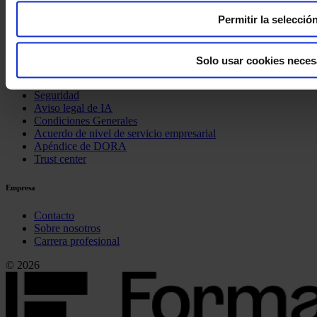
AI Act
Permitir la selecció
Compliance
Política de cookies
Solo usar cookies neces
Política de privacidad
Seguridad
Aviso legal de IA
Condiciones Generales
Acuerdo de nivel de servicio empresarial
Apéndice de DORA
Trust center
Empresa
Contacto
Sobre nosotros
Carrera profesional
© 2026