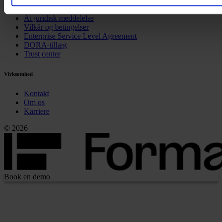
Sikkerhed
Ai juridisk meddelelse
Vilkår og betingelser
Enterprise Service Level Agreement
DORA-tillæg
Trust center
Virksomhed
Kontakt
Om os
Karriere
© 2026
Book en demo