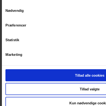
Partnerprogram
Book en demo
Samtykkevalg
Hjælpecenter
Nødvendig
API Dokumenter
Løsninger
Præferencer
GRC
DORA
Statistik
GDPR
Register of Information
SOC2
RTS & ITS
Marketing
NIS 2
ISO 27001
ISO 22301
ISMS
Whistleblowing
Tillad alle cookies
AI Act
Compliance
Tillad valgte
Cookie politik
Privatlivspolitik
Kun nødvendige cook