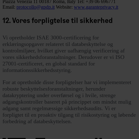
Piazza Venezia 11
00187 Roma, Italy
Tel: +39 06 696771
Email:
protocollo@gpdp.it
Website:
www.garanteprivacy.it
12. Vores forpligtelse til sikkerhed
Vi opretholder ISAE 3000-certificering for
erklæringsopgaver relateret til databeskyttelse og
kontrolmiljøer, hvilket giver uafhængig verificering af
vores sikkerhedsforanstaltninger. Derudover er vi ISO
27001-certificeret, en global standard for
informationssikkerhedsstyring.
For at opretholde disse forpligtelser har vi implementeret
robuste beskyttelsesforanstaltninger, herunder
datakryptering under overførsel og i hvile, strenge
adgangskontroller baseret på princippet om mindst mulig
adgang samt regelmæssige sikkerhedsaudits. Vi er
forpligtet til en proaktiv tilgang til risikostyring og løbende
forbedring af databeskyttelsen.