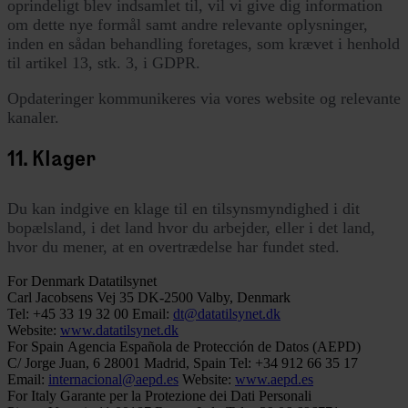
oprindeligt blev indsamlet til, vil vi give dig information
om dette nye formål samt andre relevante oplysninger,
inden en sådan behandling foretages, som krævet i henhold
til artikel 13, stk. 3, i GDPR.
Opdateringer kommunikeres via vores website og relevante
kanaler.
11. Klager
Du kan indgive en klage til en tilsynsmyndighed i dit
bopælsland, i det land hvor du arbejder, eller i det land,
hvor du mener, at en overtrædelse har fundet sted.
For Denmark
Datatilsynet
Carl Jacobsens Vej 35
DK-2500 Valby, Denmark
Tel: +45 33 19 32 00
Email:
dt@datatilsynet.dk
Website:
www.datatilsynet.dk
For Spain
Agencia Española de Protección de Datos (AEPD)
C/ Jorge Juan, 6
28001 Madrid, Spain
Tel: +34 912 66 35 17
Email:
internacional@aepd.es
Website:
www.aepd.es
For Italy
Garante per la Protezione dei Dati Personali