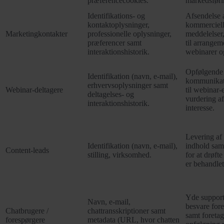
præferencecookies.
markedsføri
Identifikations- og
Afsendelse 
kontaktoplysninger,
kommerciel
Marketingkontakter
professionelle oplysninger,
meddelelser,
præferencer samt
til arrangem
interaktionshistorik.
webinarer o
Opfølgende
Identifikation (navn, e-mail),
kommunikati
erhvervsoplysninger samt
Webinar-deltagere
til webinar
deltagelses- og
vurdering a
interaktionshistorik.
interesse.
Levering af
Identifikation (navn, e-mail),
indhold sam
Content-leads
stilling, virksomhed.
for at drøft
er behandlet 
Yde support 
Navn, e-mail,
besvare fore
Chatbrugere /
chattransskriptioner samt
samt foreta
forespørgere
metadata (URL, hvor chatten