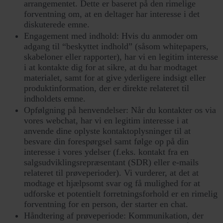
arrangementet. Dette er baseret på den rimelige
forventning om, at en deltager har interesse i det
diskuterede emne.
Engagement med indhold: Hvis du anmoder om
adgang til “beskyttet indhold” (såsom whitepapers,
skabeloner eller rapporter), har vi en legitim interesse
i at kontakte dig for at sikre, at du har modtaget
materialet, samt for at give yderligere indsigt eller
produktinformation, der er direkte relateret til
indholdets emne.
Opfølgning på henvendelser: Når du kontakter os via
vores webchat, har vi en legitim interesse i at
anvende dine oplyste kontaktoplysninger til at
besvare din forespørgsel samt følge op på din
interesse i vores ydelser (f.eks. kontakt fra en
salgsudviklingsrepræsentant (SDR) eller e-mails
relateret til prøveperioder). Vi vurderer, at det at
modtage et hjælpsomt svar og få mulighed for at
udforske et potentielt forretningsforhold er en rimelig
forventning for en person, der starter en chat.
Håndtering af prøveperiode: Kommunikation, der