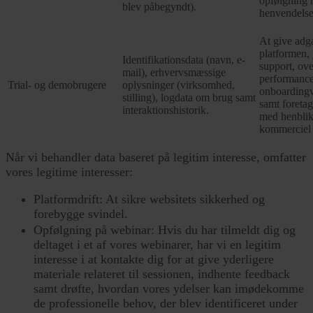
opfølgning re
blev påbegyndt).
henvendelse
At give adga
platformen,
Identifikationsdata (navn, e-
support, ov
mail), erhvervsmæssige
performance
Trial- og demobrugere
oplysninger (virksomhed,
onboardingv
stilling), logdata om brug samt
samt foreta
interaktionshistorik.
med henblik
kommerciel 
Når vi behandler data baseret på legitim interesse, omfatter
vores legitime interesser:
Platformdrift: At sikre websitets sikkerhed og
forebygge svindel.
Opfølgning på webinar: Hvis du har tilmeldt dig og
deltaget i et af vores webinarer, har vi en legitim
interesse i at kontakte dig for at give yderligere
materiale relateret til sessionen, indhente feedback
samt drøfte, hvordan vores ydelser kan imødekomme
de professionelle behov, der blev identificeret under