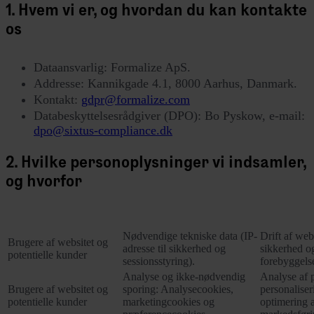
1. Hvem vi er, og hvordan du kan kontakte
os
Dataansvarlig: Formalize ApS.
Addresse: Kannikgade 4.1, 8000 Aarhus, Danmark.
Kontakt:
gdpr@formalize.com
Databeskyttelsesrådgiver (DPO): Bo Pyskow, e-mail:
dpo@sixtus-compliance.dk
2. Hvilke personoplysninger vi indsamler,
og hvorfor
Kategorier af registrerede
Indsamlede personoplysninger
Formål med
Nødvendige tekniske data (IP-
Drift af web
Brugere af websitet og
adresse til sikkerhed og
sikkerhed o
potentielle kunder
sessionsstyring).
forebyggelse
Analyse og ikke-nødvendig
Analyse af 
Brugere af websitet og
sporing: Analysecookies,
personaliser
potentielle kunder
marketingcookies og
optimering 