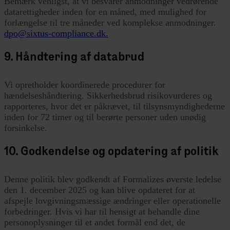
Bemærk venligst, at vi besvarer anmodninger vedrørende
datarettigheder inden for en måned, med mulighed for
forlængelse til tre måneder ved komplekse anmodninger.
dpo@sixtus-compliance.dk.
9. Håndtering af databrud
Vi opretholder koordinerede procedurer for
hændelseshåndtering. Sikkerhedsbrud risikovurderes og
rapporteres, hvor det er påkrævet, til tilsynsmyndighederne
inden for 72 timer og til berørte personer uden unødig
forsinkelse.
10. Godkendelse og opdatering af politik
Denne politik blev godkendt af Formalizes øverste ledelse
den 1. december 2025 og kan blive opdateret for at
afspejle lovgivningsmæssige ændringer eller operationelle
forbedringer. Hvis vi har til hensigt at behandle dine
personoplysninger til et andet formål end det, de