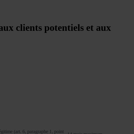
aux clients potentiels et aux
Base juridique
Durée de conservation
légitime (art. 6, paragraphe 1, point