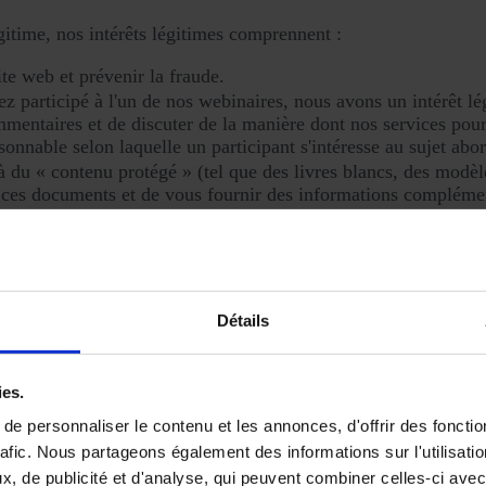
gitime, nos intérêts légitimes comprennent :
ite web et prévenir la fraude.
vez participé à l'un de nos webinaires, nous avons un intérêt l
ommentaires et de discuter de la manière dont nos services pour
onnable selon laquelle un participant s'intéresse au sujet abo
à du « contenu protégé » (tel que des livres blancs, des modèl
u ces documents et de vous fournir des informations complémen
 service de chat de notre site web, nous avons un intérêt lég
tre intérêt pour nos services (par exemple, par le biais d'e-
e éventuelle relation commerciale constituent une attente rai
Détails
iquement à votre essai ou à votre démonstration (telles que les 
re de notre intérêt légitime visant à vous permettre de tirer le 
ies.
e personnaliser le contenu et les annonces, d'offrir des fonctio
rafic. Nous partageons également des informations sur l'utilisati
oint a) :
, de publicité et d'analyse, qui peuvent combiner celles-ci avec