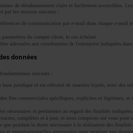
mes de désabonnement clairs et facilement accessibles. Les 
nt par les moyens suivants :
références de communication par e-mail dans chaque e-mail m
s paramètres du compte client, le cas échéant
être adressées aux coordonnées de l'entreprise indiquées dans
 des données
 fondamentaux suivants :
e base juridique et est effectué de manière loyale, avec des in
à des fins commerciales spécifiques, explicites et légitimes, e
es nécessaires et pertinentes au regard des finalités indiquées
 exactes, complètes et à jour, et nous comptons sur vous pour 
que pendant la durée nécessaire à la réalisation des finalités 
s et organisationnelles appropriées pour protéger vos données