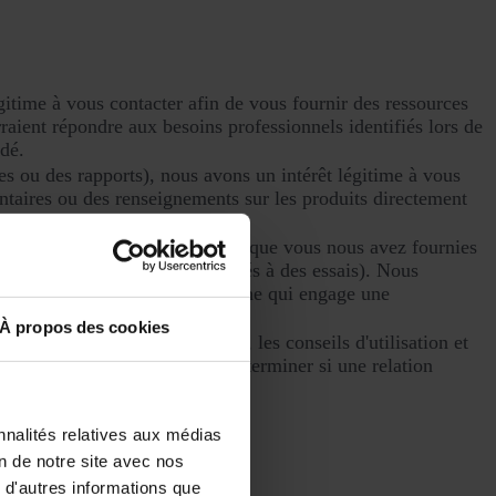
égitime à vous contacter afin de vous fournir des ressources
raient répondre aux besoins professionnels identifiés lors de
rdé.
es ou des rapports), nous avons un intérêt légitime à vous
taires ou des renseignements sur les produits directement
itime à utiliser les coordonnées que vous nous avez fournies
mails de promotion du SDR ou liés à des essais). Nous
sonnable de la part d'une personne qui engage une
À propos des cookies
instructions de configuration, les conseils d'utilisation et
meilleur parti de l'essai et à déterminer si une relation
nnalités relatives aux médias
on de notre site avec nos
 d'autres informations que