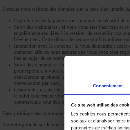
Lorsque nous traitons des données sur la base d'un intérêt lé
Exploitation de la plateforme : garantir la sécurité du s
Suivi des webinaires : si vous vous êtes inscrit(e) et a
supplémentaires liées à la session, de recueillir vos c
l'événement. Cette démarche repose sur l'hypothèse rais
Interaction avec le contenu : si vous demandez l'accès 
contacter afin de nous assurer que vous avez bien reç
liés au sujet de ce contenu.
Suivi des demandes : lorsque vous nous contactez via le
pour répondre à votre demande et assurer le suivi de vo
considérons qu'obtenir une réponse utile et explorer un
conversation par chat.
Consentement
Gestion des essais : les communications relatives spécif
le suivi concernant votre expérience) sont traitées au tit
commerciale peut être établie.
Ce site web utilise des cook
Base juridique des communications marketing
Les cookies nous permettent d
sociaux et d'analyser notre t
Marketing fondé sur le consentement (art. 6, paragraphe 1, p
partenaires de médias sociaux