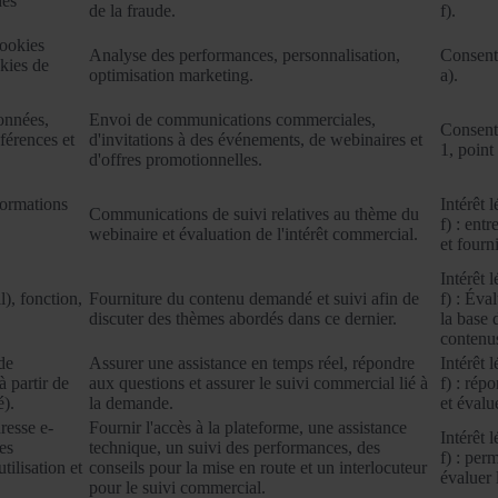
des
de la fraude.
f).
cookies
Analyse des performances, personnalisation,
Consente
kies de
optimisation marketing.
a).
onnées,
Envoi de communications commerciales,
Consente
férences et
d'invitations à des événements, de webinaires et
1, point 
d'offres promotionnelles.
formations
Intérêt 
Communications de suivi relatives au thème du
f) : ent
webinaire et évaluation de l'intérêt commercial.
et fourn
Intérêt 
l), fonction,
Fourniture du contenu demandé et suivi afin de
f) : Éva
discuter des thèmes abordés dans ce dernier.
la base 
contenus
de
Assurer une assistance en temps réel, répondre
Intérêt 
 partir de
aux questions et assurer le suivi commercial lié à
f) : rép
é).
la demande.
et évalu
resse e-
Fournir l'accès à la plateforme, une assistance
Intérêt 
es
technique, un suivi des performances, des
f) : per
tilisation et
conseils pour la mise en route et un interlocuteur
évaluer 
pour le suivi commercial.