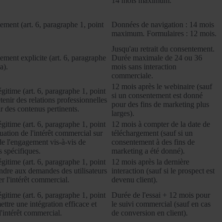
14 mois maximum.
ment (art. 6, paragraphe 1, point
Données de navigation : 14 mois
maximum. Formulaires : 12 mois.
Jusqu'au retrait du consentement.
ment explicite (art. 6, paragraphe
Durée maximale de 24 ou 36
a).
mois sans interaction
commerciale.
12 mois après le webinaire (sauf
légitime (art. 6, paragraphe 1, point
si un consentement est donné
retenir des relations professionnelles
pour des fins de marketing plus
ir des contenus pertinents.
larges).
légitime (art. 6, paragraphe 1, point
12 mois à compter de la date de
luation de l'intérêt commercial sur
téléchargement (sauf si un
de l'engagement vis-à-vis de
consentement à des fins de
 spécifiques.
marketing a été donné).
légitime (art. 6, paragraphe 1, point
12 mois après la dernière
ondre aux demandes des utilisateurs
interaction (sauf si le prospect est
er l'intérêt commercial.
devenu client).
légitime (art. 6, paragraphe 1, point
Durée de l'essai + 12 mois pour
mettre une intégration efficace et
le suivi commercial (sauf en cas
l'intérêt commercial.
de conversion en client).