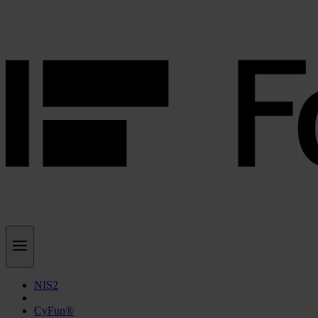
NIS2
CyFun®