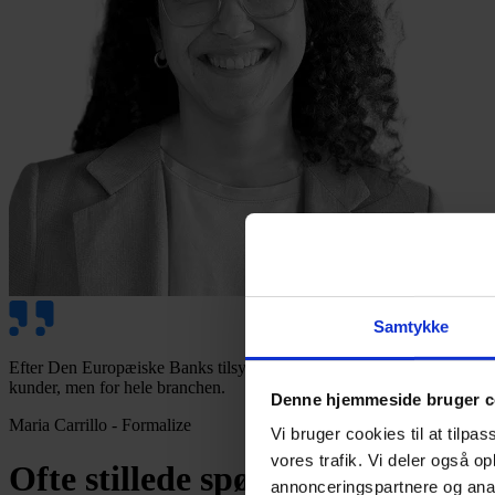
Samtykke
Efter Den Europæiske Banks tilsynsmyndighed meddelte, at deres valider
kunder, men for hele branchen.
Denne hjemmeside bruger c
Maria Carrillo - Formalize
Vi bruger cookies til at tilpas
vores trafik. Vi deler også 
Ofte stillede spørgsmål
annonceringspartnere og anal