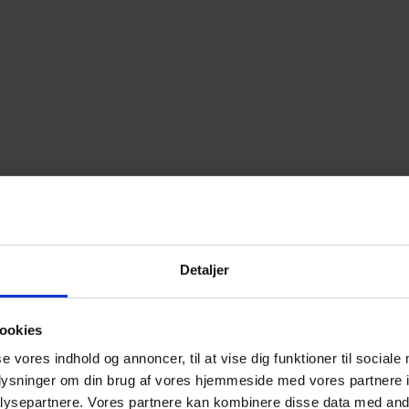
Detaljer
ingsværktøj ikke længere var opdateret og ikke længere ville blive vedl
ookies
se vores indhold og annoncer, til at vise dig funktioner til sociale
oplysninger om din brug af vores hjemmeside med vores partnere i
ysepartnere. Vores partnere kan kombinere disse data med andr