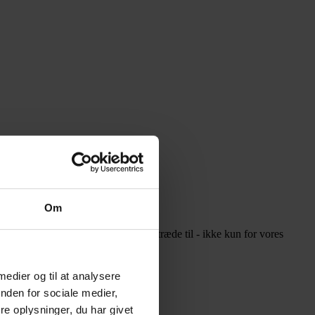
Om
igeholdt, så vi os nødsaget til at træde til - ikke kun for vores
 medier og til at analysere
nden for sociale medier,
e oplysninger, du har givet