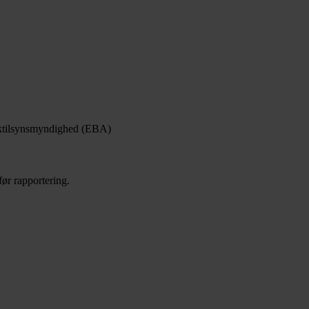
nktilsynsmyndighed (EBA)
før rapportering.