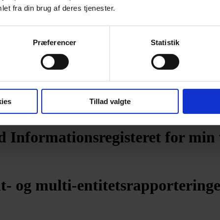
et fra din brug af deres tjenester.
steret
Præferencer
Statistik
aliderings-værktøjet
ies
Tillad valgte
 Informationsregisteret for min
t- og multi-entitetsrapportering