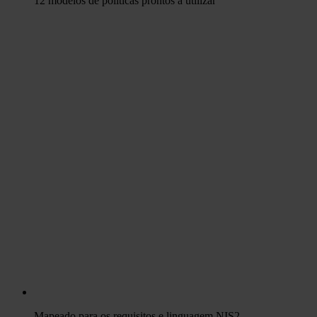
12 modelos de políticas prontos a utilizar
Mapeado para os requisitos e linguagem NIS2