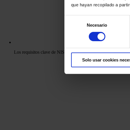
que hayan recopilado a parti
Selección
Necesario
de
consentimiento
Los requisitos clave de NIS 2 y cómo afectan a su negocio
Solo usar cookies nece