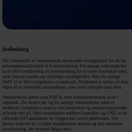
-
Indledning
ISO-standarder er internationalt anerkendte retningslinjer for alt fra
informationssikkerhed til kvalitetsstyring. For mange virksomheder
er en ISO-certificering en forudsætning for at vinde kontrakter med
store private kunder og offentlige myndigheder. Men for mange
SMV’er er ISO-compliance et puslespil. Problemet er sådan set ikke
viljen til at overholde standarderne, men selve arbejdet med dem.
Standarderne købes som PDF'er, men dokumentationen laves i
regneark. Det koster tid, og for særligt virksomheder uden et
dedikeret compliance-team er det komplekst og ressourcekrævende
at holde styr på. Med samarbejdet mellem Formalize og UNE er de
officielle ISO-standarder nu bygget ind i selve platformen. Det
fjerner behovet for at købe standarderne separat og den manuelle
koordinering, der normalt følger med.