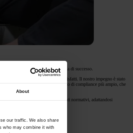
e, ponendo le basi della nostra storia di successo.
rtnership e una base di clienti soddisfatti. Il nostro impegno è stato
esteso la nostra esperienza a un universo di compliance più ampio, che
About
a piattaforma si adatta ai cambiamenti normativi, adattandosi
e nelle loro operazioni.
se our traffic. We also share
ers who may combine it with