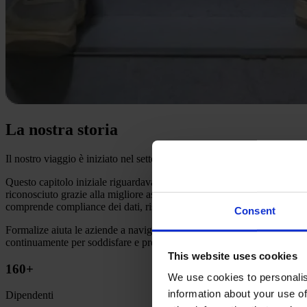
La nostra storia
Il nostro viaggio è iniziato nel settore della compliance del whistleb
Questo capitolo iniziale riguardava la compliance al whistleblowing e il
riconosciuto grazie alla migliore assistenza clienti, che ci è valsa la 
comprende compliance dei dati, rischio e privacy.
Consent
Formalize aiuta le aziende a navigare facilmente e a rimanere all'ava
continuamente per soddisfare e prevedere le esigenze in evoluzione dei
This website uses cookies
160+
We use cookies to personalis
information about your use of
Dipendenti