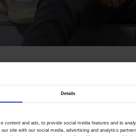
lowing, evidenziato dal pluripremiato Whistleblower Software by Formaliz
 rispetto di tali normative. Lungo il percorso abbiamo stabilito solide pa
reputazione di pionieri che danno priorità al cliente. Ora però, abbiamo 
Details
nguardia nel panorama in continua evoluzione della compliance. La nostr
 nostri utenti, garantendo che le aziende rimangano conformi e fiducios
e content and ads, to provide social media features and to analy
 our site with our social media, advertising and analytics partn