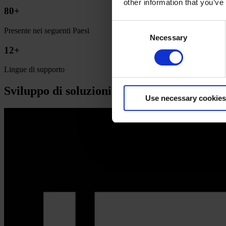
other information that you’ve
80+
Consent
Presente nei seguenti Paesi
Necessary
Selection
12+
Lingue di supporto
Sviluppo di soluzioni di compliance leader
Use necessary cookies