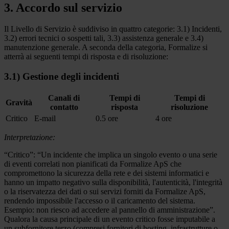
3. Accordo sul servizio
Il Livello di Servizio è suddiviso in quattro categorie: 3.1) Incidenti,
3.2) errori tecnici o sospetti tali, 3.3) assistenza generale e 3.4)
manutenzione generale. A seconda della categoria, Formalize si
atterrà ai seguenti tempi di risposta e di risoluzione:
3.1) Gestione degli incidenti
Canali di
Tempi di
Tempi di
Gravità
contatto
risposta
risoluzione
Critico
E-mail
0.5 ore
4 ore
Interpretazione:
“Critico”: “Un incidente che implica un singolo evento o una serie
di eventi correlati non pianificati da Formalize ApS che
compromettono la sicurezza della rete e dei sistemi informatici e
hanno un impatto negativo sulla disponibilità, l'autenticità, l'integrità
o la riservatezza dei dati o sui servizi forniti da Formalize ApS,
rendendo impossibile l'accesso o il caricamento del sistema.
Esempio: non riesco ad accedere al pannello di amministrazione”.
Qualora la causa principale di un evento critico fosse imputabile a
un subfornitore terzo (compresi fornitori di hosting, infrastrutture o