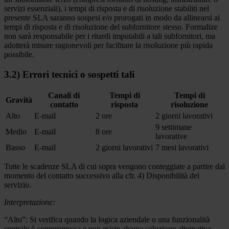
servizi essenziali), i tempi di risposta e di risoluzione stabiliti nel
presente SLA saranno sospesi e/o prorogati in modo da allinearsi ai
tempi di risposta e di risoluzione del subfornitore stesso. Formalize
non sarà responsabile per i ritardi imputabili a tali subfornitori, ma
adotterà misure ragionevoli per facilitare la risoluzione più rapida
possibile.
3.2) Errori tecnici o sospetti tali
Canali di
Tempi di
Tempi di
Gravità
contatto
risposta
risoluzione
Alto
E-mail
2 ore
2 giorni lavorativi
9 settimane
Medio
E-mail
8 ore
lavorative
Basso
E-mail
2 giorni lavorativi
7 mesi lavorativi
Tutte le scadenze SLA di cui sopra vengono conteggiate a partire dal
momento del contatto successivo alla cfr. 4) Disponibilità del
servizio.
Interpretazione:
“Alto”: Si verifica quando la logica aziendale o una funzionalità
centrale è compromessa e non esiste alcuna soluzione alternativa.