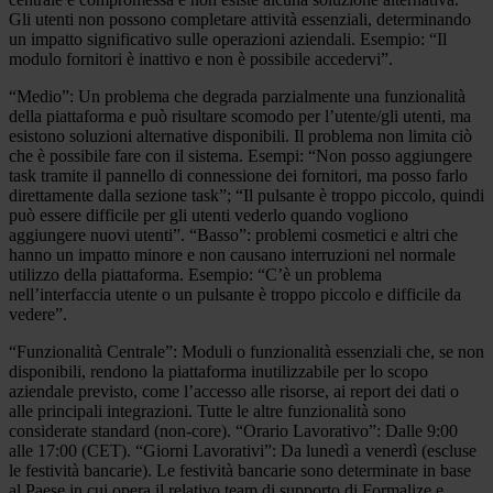
Gli utenti non possono completare attività essenziali, determinando
un impatto significativo sulle operazioni aziendali. Esempio: “Il
modulo fornitori è inattivo e non è possibile accedervi”.
“Medio”: Un problema che degrada parzialmente una funzionalità
della piattaforma e può risultare scomodo per l’utente/gli utenti, ma
esistono soluzioni alternative disponibili. Il problema non limita ciò
che è possibile fare con il sistema. Esempi: “Non posso aggiungere
task tramite il pannello di connessione dei fornitori, ma posso farlo
direttamente dalla sezione task”; “Il pulsante è troppo piccolo, quindi
può essere difficile per gli utenti vederlo quando vogliono
aggiungere nuovi utenti”. “Basso”: problemi cosmetici e altri che
hanno un impatto minore e non causano interruzioni nel normale
utilizzo della piattaforma. Esempio: “C’è un problema
nell’interfaccia utente o un pulsante è troppo piccolo e difficile da
vedere”.
“Funzionalità Centrale”: Moduli o funzionalità essenziali che, se non
disponibili, rendono la piattaforma inutilizzabile per lo scopo
aziendale previsto, come l’accesso alle risorse, ai report dei dati o
alle principali integrazioni. Tutte le altre funzionalità sono
considerate standard (non-core). “Orario Lavorativo”: Dalle 9:00
alle 17:00 (CET). “Giorni Lavorativi”: Da lunedì a venerdì (escluse
le festività bancarie). Le festività bancarie sono determinate in base
al Paese in cui opera il relativo team di supporto di Formalize e