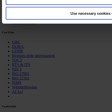
Prezzi
Programma partner
Prenota una demo
Use necessary cookies 
Centro assistenza
Documenti API
Casi d'uso
GRC
DORA
GDPR
Registro delle informazioni
SOC2
RTS & ITS
NIS 2
ISO 27001
ISO 22301
ISMS
Whistleblowing
AI Act
Conformità